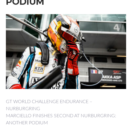
PODIUM
GT WORLD CHALLENGE ENDURANCE –
NURBURGRING
MARCIELLO FINISHES SECOND AT NURBURGRING:
ANOTHER PODIUM