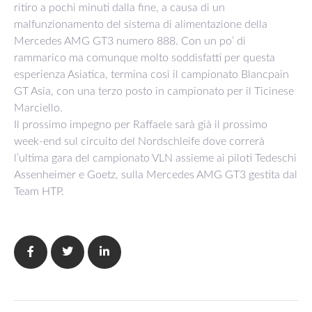
ritiro a pochi minuti dalla fine, a causa di un
malfunzionamento del sistema di alimentazione della
Mercedes AMG GT3 numero 888. Con un po’ di
rammarico ma comunque molto soddisfatti per questa
esperienza Asiatica, termina così il campionato Blancpain
GT Asia, con una terzo posto in campionato per il Ticinese
Marciello.
Il prossimo impegno per Raffaele sarà già il prossimo
week-end sul circuito del Nordschleife dove correrà
l’ultima gara del campionato VLN assieme ai piloti Tedeschi
Assenheimer e Goetz, sulla Mercedes AMG GT3 gestita dal
Team HTP.