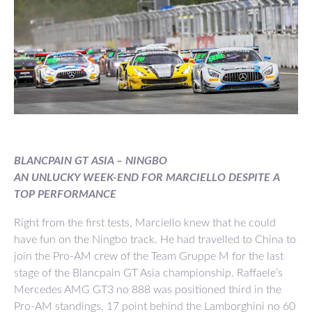
BLANCPAIN GT ASIA – NINGBO
AN UNLUCKY WEEK-END FOR MARCIELLO DESPITE A
TOP PERFORMANCE
Right from the first tests, Marciello knew that he could
have fun on the Ningbo track. He had travelled to China to
join the Pro-AM crew of the Team Gruppe M for the last
stage of the Blancpain GT Asia championship. Raffaele’s
Mercedes AMG GT3 no 888 was positioned third in the
Pro-AM standings, 17 point behind the Lamborghini no 60