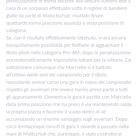
penalizzazione di trenta secondi alla vettura numero 888 a
casa di un sorpasso effettuato sotto il regime di bandiere
gialle da parte di Matsctschull, risultato finale:
quattordicesima posizione assoluta e sesta posizione di
categoria.
Se, con il risultato effettivamente ottenuto, vi era ancora
tranquillamente possibilità per Raffaele di agguantare il
titolo piloti nella categoria Pro-AM, dopo la penalizzazione
era matematicamente impossibile lottare per la vittoria. Da
sottolineare comunque che Marciello si è battuto
all’ultimo week-end del campionato per il titolo,
nonostante avesse corso una gara in meno del campionato
rispetto gli avversari che invece hanno preso parte a tutti
gli appuntamenti. Domenica la gara è partita con Marciello
dalla prima posizione che ha preso il via mantenendo salda
la propria piazza e facendo il vuoto dietro di sé
accumulando un enorme vantaggio sugli avversari. Dopo
circa trentacinque minuti di gara il volante è passato nella
mani di Mattschull che, purtroppo, è stato costretto al