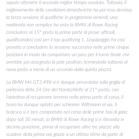
saputo ottenere il secondo miglior tempo assoluto. Tuttavia, il
miglioramento delle condizioni atmosferiche ha poi reso decisiva
la terza sessione di qualifiche in programma venerdì; una
mattinata non semplice ha visto la BMW di Rowe Racing
concludere al 15° posto la prima parte di prove ufficiali,
qualificandosi così per il top qualifying 1. L’equipaggio ha così
provato a concludere la sessione successiva nelle prime cinque
posizioni in modo da conquistare un pass per il turno finale che
avrebbe poi assegnato la pole position, terminando tuttavia al
nono posto a meno di un secondo dalla quinta piazza.
La BMW M4 GT3 #98 si è dunque presentata sulla griglia di
partenza della 24 Ore del Nordschleife al 21° posto; con
l’obiettivo di recuperare terreno nella prima parte di corsa, il
team ha dunque optato per schierare Wittmann al via. Il
tedesco si è ben comportato nel corso delle prime fasi di gara;
dopo soli 30 minuti, la BMW di Rowe Racing si è ritrovata in
decima posizione, prima di recuperare altre tre piazze allo
scadere della prima ora grazie a un ottimo ritmo da parte di