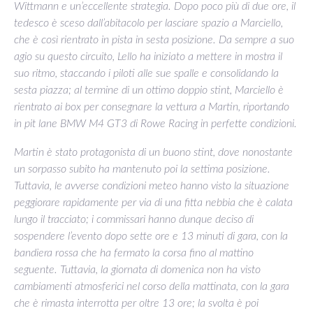
Wittmann e un’eccellente strategia. Dopo poco più di due ore, il
tedesco è sceso dall’abitacolo per lasciare spazio a Marciello,
che è così rientrato in pista in sesta posizione. Da sempre a suo
agio su questo circuito, Lello ha iniziato a mettere in mostra il
suo ritmo, staccando i piloti alle sue spalle e consolidando la
sesta piazza; al termine di un ottimo doppio stint, Marciello è
rientrato ai box per consegnare la vettura a Martin, riportando
in pit lane BMW M4 GT3 di Rowe Racing in perfette condizioni.
Martin è stato protagonista di un buono stint, dove nonostante
un sorpasso subito ha mantenuto poi la settima posizione.
Tuttavia, le avverse condizioni meteo hanno visto la situazione
peggiorare rapidamente per via di una fitta nebbia che è calata
lungo il tracciato; i commissari hanno dunque deciso di
sospendere l’evento dopo sette ore e 13 minuti di gara, con la
bandiera rossa che ha fermato la corsa fino al mattino
seguente. Tuttavia, la giornata di domenica non ha visto
cambiamenti atmosferici nel corso della mattinata, con la gara
che è rimasta interrotta per oltre 13 ore; la svolta è poi