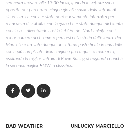
sembrata arrivare alle 13:30 locali, quando le vetture sono
ripartite per percorrere cinque giri alle spalle della vettura di
sicurezza. La corsa è stata però nuovamente interrotta per
mancanza di visibilità, con la gara che è stata dunque dichiarata
conclusa – diventando così la 24 Ore del Nordschleife con il
minor numero di chilometri percorsi nella storia dell’evento. Per
Marciello è arrivato dunque un settimo posto finale in una delle
corse più complicate della stagione fino a questo momento,
risultando la miglior vettura di Rowe Racing al traguardo nonché
la seconda miglior BMW in classifica.
BAD WEATHER
UNLUCKY MARCIELLO